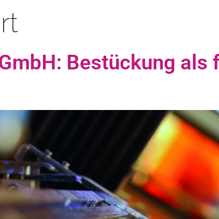
rt
 GmbH: Bestückung als f