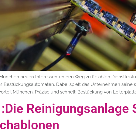
 München neuen Interessenten den Weg zu flexiblen Dienstleistu
gen Bestückungsautomaten. Dabei spielt das Unternehmen seine 
vorteil München. Präzise und schnell: Bestückung von Leiterplat
:Die Reinigungsanlage
Schablonen